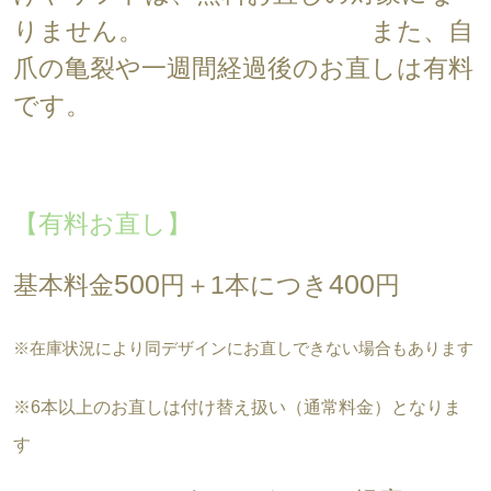
りません。 また、自
爪の亀裂や一週間経過後のお直しは有料
です。
【有料お直し】
500
4
00
基本料金
円＋1本につき
円
※在庫状況により同デザインにお直しできない場合もあります
※6本以上のお直しは付け替え扱い（通常料金）となりま
す